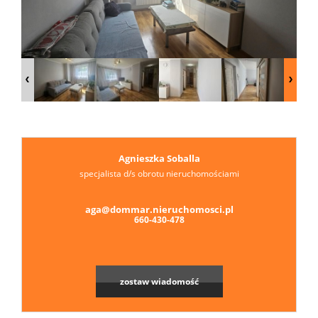
Agnieszka Soballa
specjalista d/s obrotu nieruchomościami
aga@dommar.nieruchomosci.pl
660-430-478
zostaw wiadomość