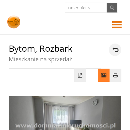
Strona
Bytom,
Rozbark
Mieszkanie na sprzedaż
główna
O
firmie
Kredyt
Kontak
Notatn