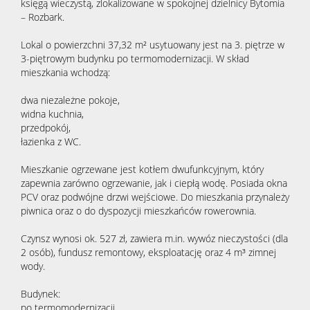
księgą wieczystą, zlokalizowane w spokojnej dzielnicy Bytomia
– Rozbark.
Lokal o powierzchni 37,32 m² usytuowany jest na 3. piętrze w
3-piętrowym budynku po termomodernizacji. W skład
mieszkania wchodzą:
dwa niezależne pokoje,
widna kuchnia,
przedpokój,
łazienka z WC.
Mieszkanie ogrzewane jest kotłem dwufunkcyjnym, który
zapewnia zarówno ogrzewanie, jak i ciepłą wodę. Posiada okna
PCV oraz podwójne drzwi wejściowe. Do mieszkania przynależy
piwnica oraz o do dyspozycji mieszkańców rowerownia.
Czynsz wynosi ok. 527 zł, zawiera m.in. wywóz nieczystości (dla
2 osób), fundusz remontowy, eksploatację oraz 4 m³ zimnej
wody.
Budynek:
po termomodernizacji,