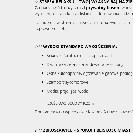
✨
STREFA RELAKSU – TWÓJ WŁASNY RAJ NA ZIE
Zadbany ogród, duży taras i
prywatny basen
tworzą 
wypoczynku, spotkań z bliskimi i celebrowania codzie
To miejsce, w którym z łatwością można zwolnić temp
naprawdę u siebie.
????️
WYSOKI STANDARD WYKOŃCZENIA:
Ściany z Porothermu, strop Teriva II
Dachówka ceramiczna, drewniane schody
Okna kuloodporne, ogrzewanie gazowe podło
Szambo trzykomorowe
Media: prąd, gaz, woda
Częściowo podpiwniczony
Dom gotowy do wprowadzenia – bez żadnych nakładó
????
ZBROSŁAWICE – SPOKÓJ I BLISKOŚĆ MIAST