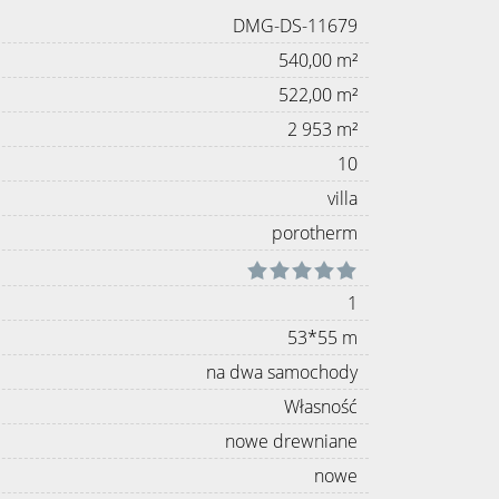
DMG-DS-11679
540,00 m²
522,00 m²
2 953 m²
10
villa
porotherm
1
53*55 m
na dwa samochody
Własność
nowe drewniane
nowe