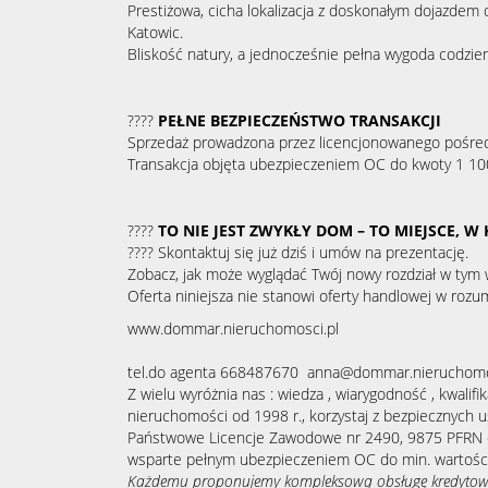
Prestiżowa, cicha lokalizacja z doskonałym dojazdem 
Katowic.
Bliskość natury, a jednocześnie pełna wygoda codzien
????
PEŁNE BEZPIECZEŃSTWO TRANSAKCJI
Sprzedaż prowadzona przez licencjonowanego pośredni
Transakcja objęta ubezpieczeniem OC do kwoty 1 10
????
TO NIE JEST ZWYKŁY DOM – TO MIEJSCE, W 
???? Skontaktuj się już dziś i umów na prezentację.
Zobacz, jak może wyglądać Twój nowy rozdział w tym
Oferta niniejsza nie stanowi oferty handlowej w rozu
www.dommar.nieruchomosci.pl
tel.do agenta 668487670 anna@dommar.nieruchomo
Z wielu wyróżnia nas : wiedza , wiarygodność , kwalifi
nieruchomości od 1998 r., korzystaj z bezpiecznych u
Państwowe Licencje Zawodowe nr 2490, 9875 PFRN or
wsparte pełnym ubezpieczeniem OC do min. wartości
Każdemu proponujemy kompleksową obsługę kredytową -