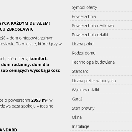
Symbol oferty
Powierzchnia
WYCA KAŻDYM DETALEM!
Powierzchnia użytkowa
RCU ZBROSŁAWIC
Powierzchnia działki
ość – dom o niepowtarzalnym
rosławic. To miejsce, które łączy w
Liczba pokoi
Rodzaj domu
ach, które cenią
komfort,
Technologia budowlana
o
dom rodzinny, dom dla
osób ceniących wysoką jakość
Standard
Liczba pięter w budynku
Wymiary działki
Garaż
ce o powierzchni
2953 m²
, w
wdziwa oaza spokoju – idealne
Stan prawny
Okna
Instalacje
TANDARD