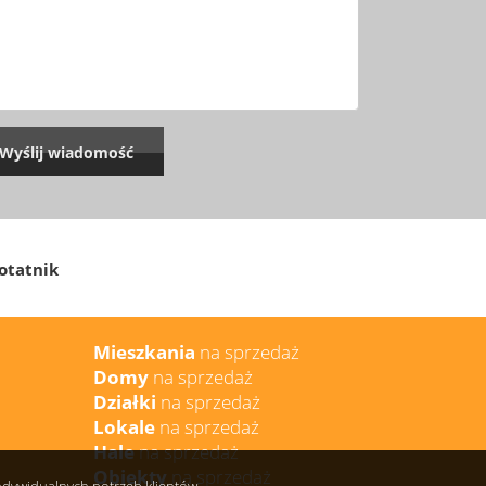
otatnik
Mieszkania
na sprzedaż
Domy
na sprzedaż
Działki
na sprzedaż
Lokale
na sprzedaż
Hale
na sprzedaż
Obiekty
na sprzedaż