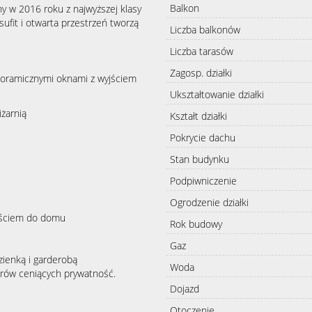
Balkon
w 2016 roku z najwyższej klasy
sufit i otwarta przestrzeń tworzą
Liczba balkonów
Liczba tarasów
Zagosp. działki
noramicznymi oknami z wyjściem
Ukształtowanie działki
iżarnią
Kształt działki
Pokrycie dachu
Stan budynku
Podpiwniczenie
Ogrodzenie działki
jściem do domu
Rok budowy
Gaz
zienką i garderobą
Woda
iorów ceniących prywatność.
Dojazd
Otoczenie