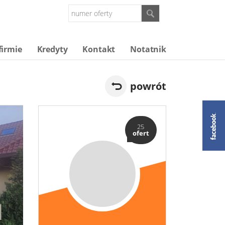
firmie
Kredyty
Kontakt
Notatnik
powrót
25
ofert