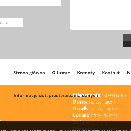
Strona główna
O firmie
Kredyty
Kontakt
N
Mieszkania
na wynajem
Informacje dot. przetwarzania danych
Domy
na wynajem
Działki
na wynajem
Lokale
na wynajem
oncie
Hale
na wynajem
Obiekty
na wynajem