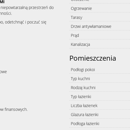
MI
niepowtarzalną przestrzeń do
Ogrzewanie
nności.
Tarasy
o, odetchnąć i poczuć się
Drzwi antywłamaniowe
Prąd
Kanalizacja
Pomieszczenia
Podłogi pokoi
gowe
Typ kuchni
Rodzaj kuchni
Typ łazienki
Liczba łazienek
w finansowych.
Glazura łazienki
Podłoga łazienki