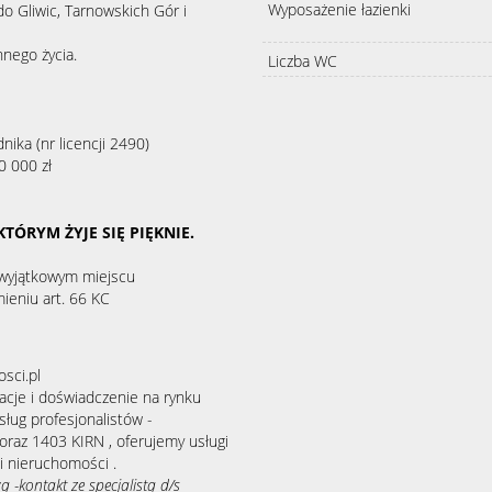
Wyposażenie łazienki
do Gliwic, Tarnowskich Gór i
nego życia.
Liczba WC
ka (nr licencji 2490)
0 000 zł
KTÓRYM ŻYJE SIĘ PIĘKNIE.
 wyjątkowym miejscu
mieniu art. 66 KC
sci.pl
kacje i doświadczenie na rynku
sług profesjonalistów -
az 1403 KIRN , oferujemy usługi
 nieruchomości .
kontakt ze specjalistą d/s