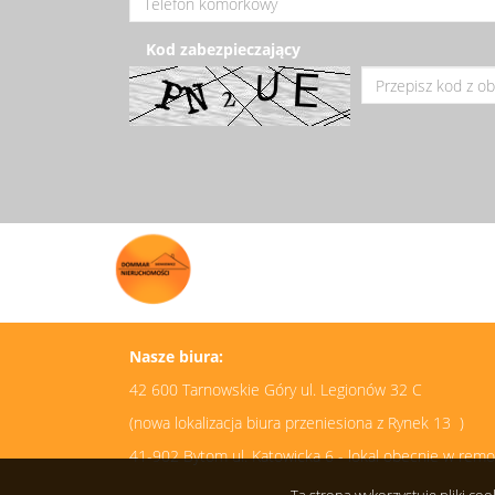
Kod zabezpieczający
Nasze biura:
42 600 Tarnowskie Góry ul. Legionów 32 C
(nowa lokalizacja biura przeniesiona z Rynek 13 )
41-902 Bytom ul. Katowicka 6 - lokal obecnie w rem