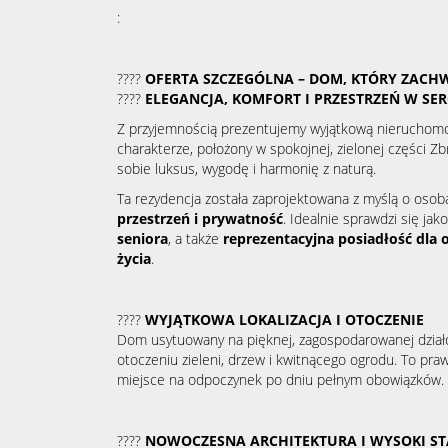
:
????
OFERTA SZCZEGÓLNA – DOM, KTÓRY ZACH
????
ELEGANCJA, KOMFORT I PRZESTRZEŃ W SE
Z przyjemnością prezentujemy wyjątkową nieruchom
charakterze, położony w spokojnej, zielonej części Zb
sobie luksus, wygodę i harmonię z naturą.
Ta rezydencja została zaprojektowana z myślą o osob
przestrzeń i prywatność
. Idealnie sprawdzi się jak
seniora
, a także
reprezentacyjna posiadłość dla 
życia
.
????
WYJĄTKOWA LOKALIZACJA I OTOCZENIE
Dom usytuowany na pięknej, zagospodarowanej dział
otoczeniu zieleni, drzew i kwitnącego ogrodu. To pra
miejsce na odpoczynek po dniu pełnym obowiązków.
????
NOWOCZESNA ARCHITEKTURA I WYSOKI S