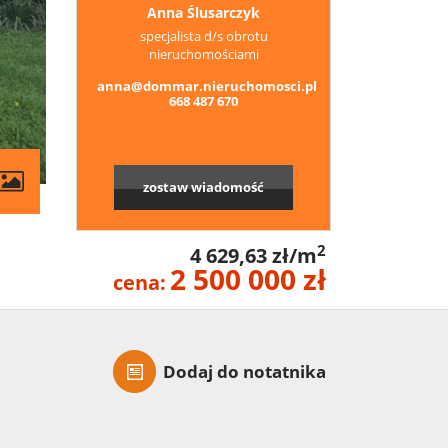
Anna Ślusarczyk
specjalista d/s obrotu
nieruchomościami
anna@dommar.nieruchomosci.pl
668 487 670
zostaw wiadomość
2
4 629,63 zł/m
2 500 000 zł
cena:
Dodaj do notatnika