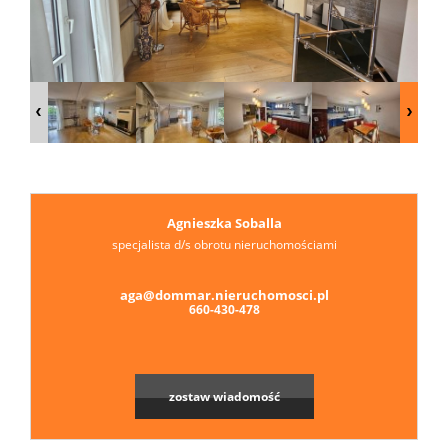
Agnieszka Soballa
specjalista d/s obrotu nieruchomościami
aga@dommar.nieruchomosci.pl
660-430-478
zostaw wiadomość