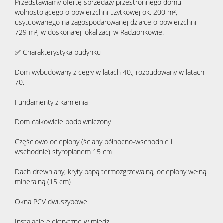
Przedstawiamy ofertę sprzedaży przestronnego domu
wolnostojącego o powierzchni użytkowej ok. 200 m²,
usytuowanego na zagospodarowanej działce o powierzchni
729 m², w doskonałej lokalizacji w Radzionkowie.
✅ Charakterystyka budynku
Dom wybudowany z cegły w latach 40., rozbudowany w latach
70.
Fundamenty z kamienia
Dom całkowicie podpiwniczony
Częściowo ocieplony (ściany północno-wschodnie i
wschodnie) styropianem 15 cm
Dach drewniany, kryty papą termozgrzewalną, ocieplony wełną
mineralną (15 cm)
Okna PCV dwuszybowe
Instalacje elektryczne w miedzi