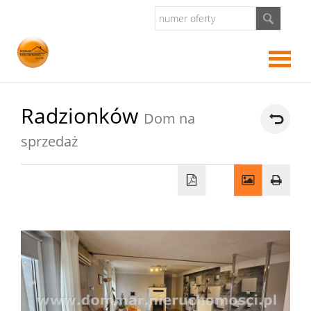
Strona
Radzionków
Dom na
sprzedaż
główna
O
firmie
Kredyt
Kontak
Notatn